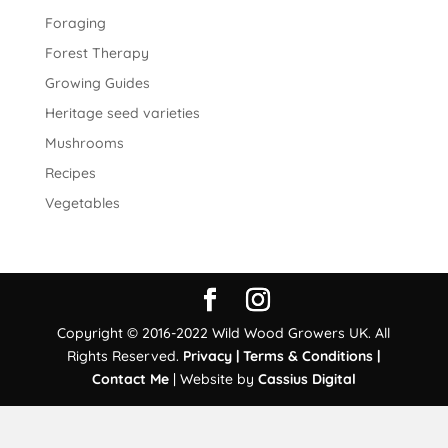
Foraging
Forest Therapy
Growing Guides
Heritage seed varieties
Mushrooms
Recipes
Vegetables
Copyright © 2016-2022 Wild Wood Growers UK. All
Rights Reserved.
Privacy |
Terms & Conditions |
Contact Me
| Website by
Cassius Digital